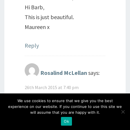
Hi Barb,
This is just beautiful.
Maureen x
Reply
Rosalind McLellan
says:
26th March 2015 at 7:40 pm
Hello Barbara
We use cookies to ensure that we give you the best
experience on our website. If you continue to use this site we
will assume that you are happy with it.
Another interesting technique!
Ok