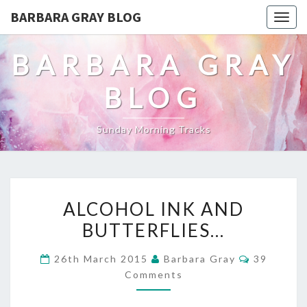
BARBARA GRAY BLOG
Tog
navi
BARBARA GRAY
BLOG
Sunday Morning Tracks
ALCOHOL
ALCOHOL INK AND
INK
BUTTERFLIES…
AND
Comment
26th March 2015
Barbara Gray
39
BUTTERFLIES…
Comments